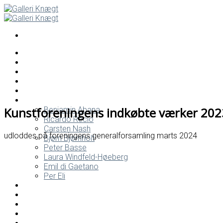
Skip
to
content
ADAM GABRIEL
HANNE SCHMIDT
PER ELI
PATRICIA CANCELO
Kommende Udstillinger
Faste udstillere
Kunstforeningens indkøbte værker 202
Benjamin Abana
Ricardo Recio
Carsten Nash
udloddes på foreningens generalforsamling marts 2024
Bjørn Bjørnholt
Peter Basse
Laura Windfeld-Høeberg
Emil di Gaetano
Per Eli
KALENDER
Arrangementer
Kunstforeningen
Tidligere udstillinger