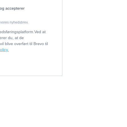
og accepterer
i vores nyhedsbrev.
edsføringsplatform.Ved at
rer du, at de
l blive overført til Brevo til
olicy.