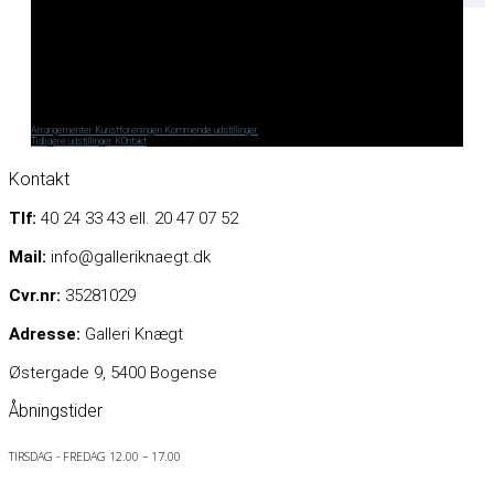
Arrangementer
Kunstforeningen
Kommende udstillinger
Tidligere udstillinger
KOntakt
Kontakt
Tlf:
40 24 33 43 ell. 20 47 07 52
Mail:
info@galleriknaegt.dk
Cvr.nr:
35281029
Adresse:
Galleri Knægt
Østergade 9, 5400 Bogense
Åbningstider
TIRSDAG - FREDAG 12.00 – 17.00