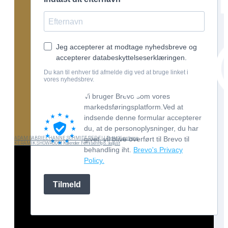
Jeg accepterer at modtage nyhedsbreve og
accepterer databeskyttelseserklæringen.
Du kan til enhver tid afmelde dig ved at bruge linket i
vores nyhedsbrev.
Vi bruger Brevo som vores
markedsføringsplatform.Ved at
indsende denne formular accepterer
du, at de personoplysninger, du har
givet, vil blive overført til Brevo til
ADAM GABRIEL
HANNE SCHMIDT
PER ELI
Faste Kunstnere
KERAMIK SHOWROOM
Kalender
Fernisering 8. august
behandling iht.
Brevo's Privacy
Policy.
Tilmeld